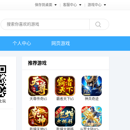
保存到桌面
客服中心
游戏中心
个人中心
网页游戏
推荐游戏
天尊传奇h5
霸者天下h5
神兵奇迹
上玩
乾坤天地h5
乾坤大挪移
斗罗大陆H5-极速黄金版