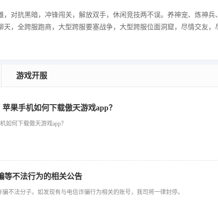
雄，对抗黑暗，冲锋闯关，解放双手，休闲竞技两不误。养神宠、炼神兵
聊天，全跨服跑商，大型跨服要塞战争，大型跨服位面洞窟，尽情交友，
游戏开服
p，苹果手机如何下载傲天游戏app？
手机如何下载傲天游戏app？
骗等不法行为的相关公告
诈骗不法分子。如发现有与电信诈骗行为相关的账号，我司将一律封停。