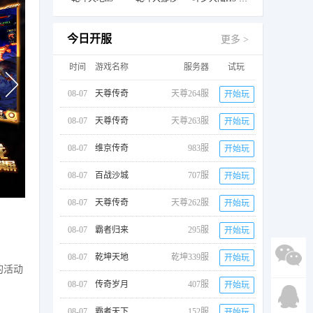
今日开服
更多 >
时间
游戏名称
服务器
试玩
08-07
天尊传奇
天尊264服
开始玩
08-07
天尊传奇
天尊263服
开始玩
08-07
维京传奇
983服
开始玩
08-07
百战沙城
707服
开始玩
08-07
天尊传奇
天尊262服
开始玩
08-07
霸者归来
295服
开始玩
08-07
乾坤天地
乾坤339服
开始玩
的活动
08-07
传奇岁月
407服
开始玩
08-07
霸者天下
152服
开始玩