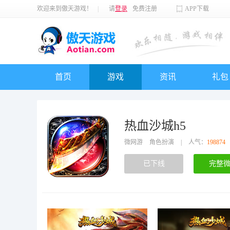
欢迎来到傲天游戏！
|
请
登录
免费注册
APP下载
首页
游戏
资讯
礼包
热血沙城h5
微网游
角色扮演
|
人气：
198874
已下线
完整