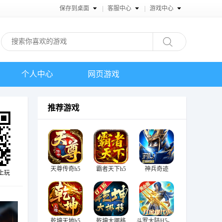
保存到桌面
客服中心
游戏中心
个人中心
网页游戏
推荐游戏
天尊传奇h5
霸者天下h5
神兵奇迹
上玩
乾坤天地h5
乾坤大挪移
斗罗大陆H5-极速黄金版