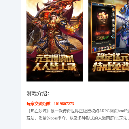
游戏介绍：
玩家交流Q群：1019807273
《热血沙城》是一款传奇世界正版授权的ARPG网页html
玩法，海量的boss争夺，以及多种形式的人海同屏PK玩